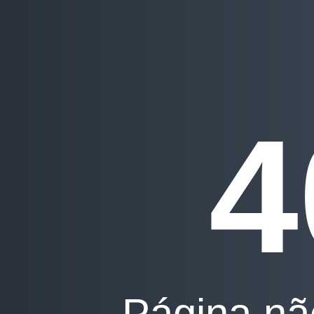
4
Página nã