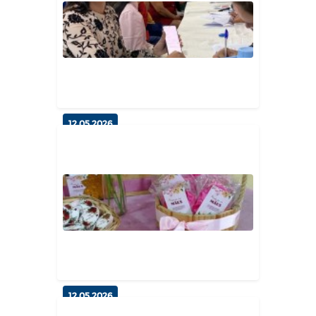
Planejamento e Afeto: Projeto
"Fortalecendo Laços" realiza s...
Geral
12.05.2026
Fortalecendo Laços: Prefeitura de
Esperança realiza primeiro...
Geral
12.05.2026