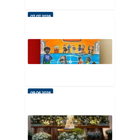
07.07.2026
Campanha Aquece Esperança
realiza entrega de cobertores
para...
Geral
09.06.2026
Cidadania e Proteção: Ação no
CRAS une debate contra o traba...