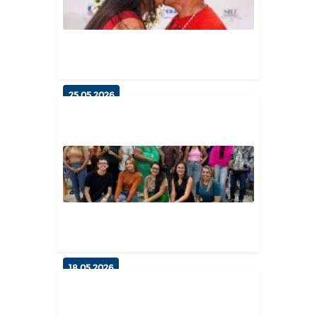
d...
Geral
25.05.2026
Reta Final: Casais do
"Fortalecendo Laços" participam
de pro...
Geral
18.05.2026