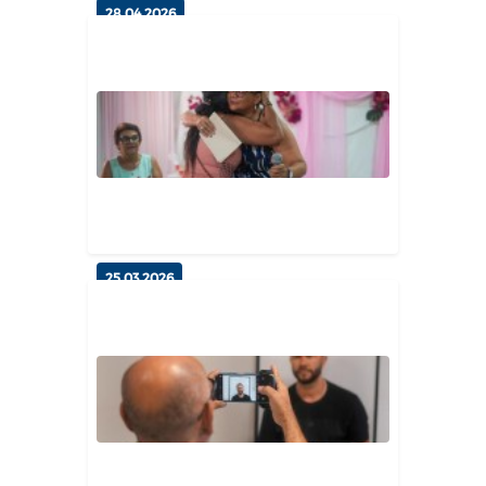
28.04.2026
Cidadania Ativa: Esperança
celebra 25 anos do Cadastro
Único...
Geral
25.03.2026
Representatividade e Inspiração:
Grupo MADE celebra o Mês da...
Geral