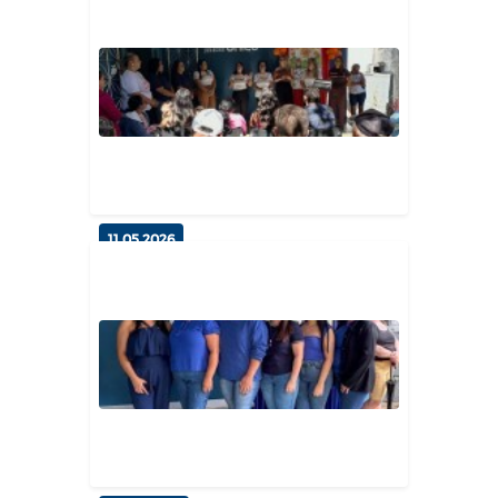
Afeto e Comunidade: Distrito de
São Miguel celebra o Dia das...
Geral
11.05.2026
Maio Laranja: Prefeitura de
Esperança promove palestra de
co...
Geral