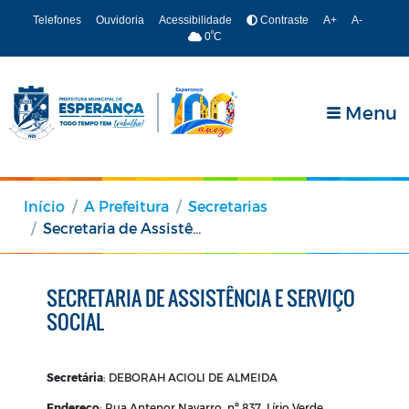
Telefones
Ouvidoria
Acessibilidade
Contraste
A+
A-
º
0
C
Menu
Início
A Prefeitura
Secretarias
Secretaria de Assistência e Serviço Social
SECRETARIA DE ASSISTÊNCIA E SERVIÇO
SOCIAL
Secretária
:
DEBORAH ACIOLI DE ALMEIDA
Endereço
: Rua Antenor Navarro, nº 837, Lírio Verde,