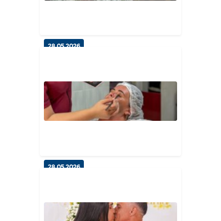
Geral
28.05.2026
Sonhos Realizados: III Casamento
Comunitário oficializa a un...
Geral
28.05.2026
O Grande Dia Chegou: Noivas do
Casamento Comunitário vivem