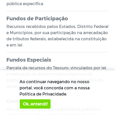
pública especifica.
Fundos de Participação
Recursos recebidos pelos Estados, Distrito Federal
e Municípios, por sua participação na arrecadação
de tributos federais, estabelecida na constituição
e em lei.
Fundos Especiais
Parcela de recursos do Tesouro, vinculados por lei
à realização de determinados objetivos de
política econômica, social ou administrativa do
Ao continuar navegando no nosso
governo.
portal, você concorda com a nossa
Política de Privacidade.
Gestão
Ok, entendi!
Ato de gerir a parcela do patrimônio publico e