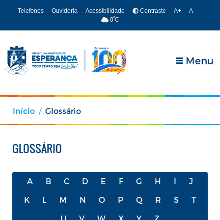
Telefones
Ouvidoria
Acessibilidade
Contraste
A+
A-
º
0
C
Menu
Início
Glossário
GLOSSÁRIO
A
B
C
D
E
F
G
H
I
J
K
L
M
N
O
P
Q
R
S
T
U
V
W
X
Y
Z