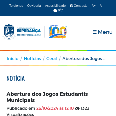
Telefones
Ouvidoria
Acessibilidade
Contraste
A+
A-
º
0
C
Menu
Início
Notícias
Geral
Abertura dos Jogos Estudantis Municipais
NOTÍCIA
Abertura dos Jogos Estudantis
Municipais
Publicado em
26/10/2024 às 12:10
1323
Visualizações