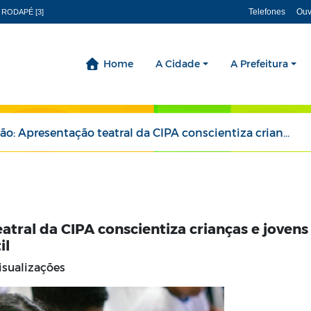
Telefones
Ouv
 RODAPÉ [3]
Home
A Cidade
A Prefeitura
entação teatral da CIPA conscientiza crianças e jovens do SCFV contra o trabalho infantil
atral da CIPA conscientiza crianças e jovens
il
isualizações