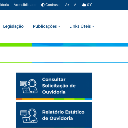
º
idoria
Acessibilidade
Contraste
A+
A-
0
C
Legislação
Publicações
Links Úteis