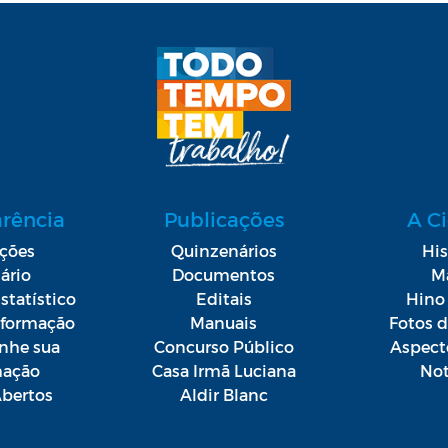
arência
Publicações
A C
ações
Quinzenários
His
ário
Documentos
M
statístico
Editais
Hino 
Informação
Manuais
Fotos 
he sua
Concurso Público
Aspect
mação
Casa Irmã Luciana
Not
bertos
Aldir Blanc