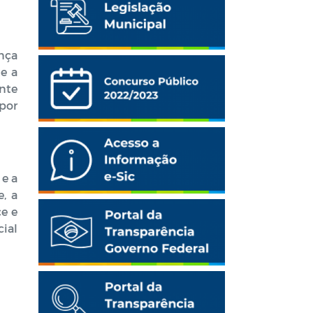
ança
e a
nte
por
 e a
, a
ce e
ial