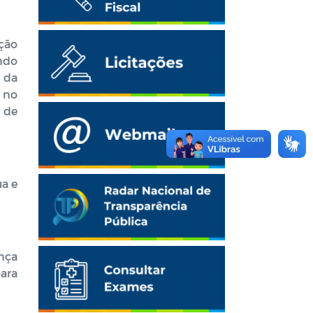
rção
ndo
 da
a no
 de
ua e
ança
ara