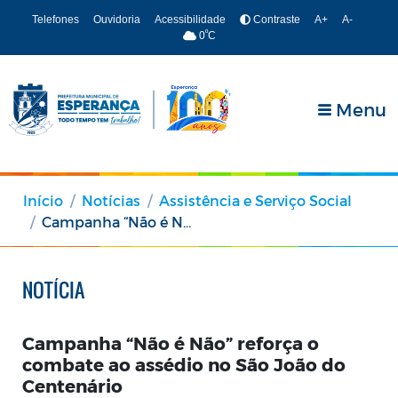
Telefones
Ouvidoria
Acessibilidade
Contraste
A+
A-
º
0
C
Menu
Início
Notícias
Assistência e Serviço Social
Campanha “Não é Não” reforça o combate ao assédio no São João do Centenário
NOTÍCIA
Campanha “Não é Não” reforça o
combate ao assédio no São João do
Centenário