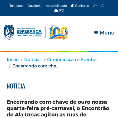
Telefones
Ouvidoria
Acessibilidade
Contraste
A+
A-
º
0
C
Menu
Início
Notícias
Comunicação e Eventos
Encerrando com chave de ouro nossa quarta-feira pré-carnaval, o Encontrão de Ala Ursas agitou as ruas de Esperança!
NOTÍCIA
Encerrando com chave de ouro nossa
quarta-feira pré-carnaval, o Encontrão
de Ala Ursas agitou as ruas de