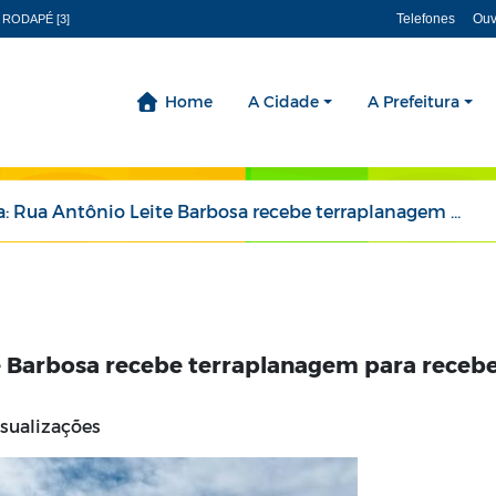
Telefones
Ouv
 RODAPÉ [3]
Home
A Cidade
A Prefeitura
Antônio Leite Barbosa recebe terraplanagem para receber saneamento e pavimentação
te Barbosa recebe terraplanagem para receb
isualizações