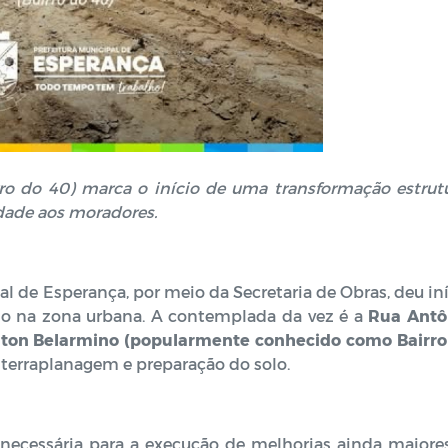
rro do 40) marca o início de uma transformação estrutu
idade aos moradores.
pal de Esperança, por meio da Secretaria de Obras, deu in
ho na zona urbana. A contemplada da vez é a
Rua Antô
ilton Belarmino (popularmente conhecido como Bairro
 terraplanagem e preparação do solo.
a necessária para a execução de melhorias ainda maiore