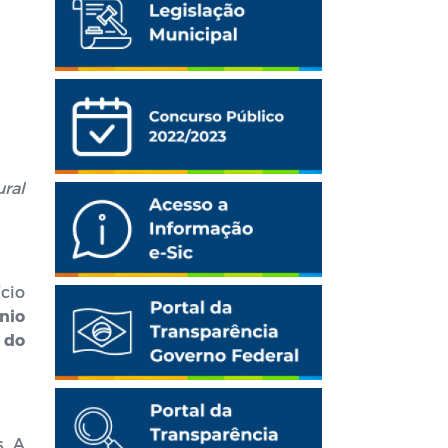
ral
ício
nio
 do
s. A