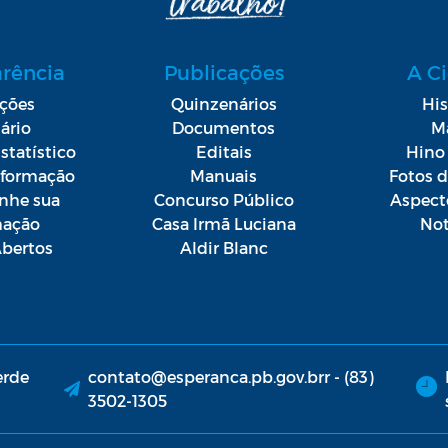
arência
Publicações
A C
ações
Quinzenários
His
ário
Documentos
M
statístico
Editais
Hino 
Informação
Manuais
Fotos 
he sua
Concurso Público
Aspect
mação
Casa Irmã Luciana
Not
bertos
Aldir Blanc
erde
contato@esperanca.pb.gov.brr - (83)
3502-1305