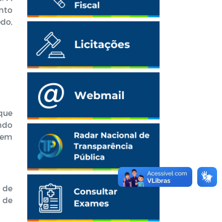
nto
do,
 que
ando
zem
 de
 de