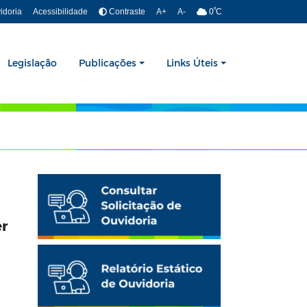
º
idoria
Acessibilidade
Contraste
A+
A-
0
C
Legislação
Publicações
Links Úteis
er