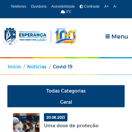
Telefones
Ouvidoria
Acessibilidade
Contraste
A+
A-
º
0
C
Menu
Início
Notícias
Covid-19
Todas Categorias
Geral
20.08.2021
Uma dose de proteção