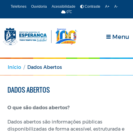
Telefones
Ouvidoria
Acessibilidade
Contraste
A+
A-
º
0
C
Menu
Início
Dados Abertos
DADOS ABERTOS
O que são dados abertos?
Dados abertos são informações públicas
disponibilizadas de forma acessível, estruturada e