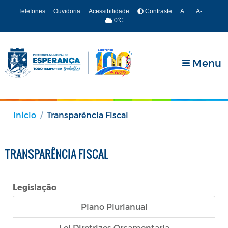
Telefones
Ouvidoria
Acessibilidade
Contraste
A+
A-
º
0
C
Menu
Início
Transparência Fiscal
TRANSPARÊNCIA FISCAL
Legislação
Plano Plurianual
Lei Diretrizes Orçamentaria