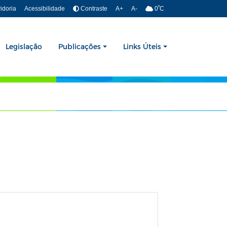
º
idoria
Acessibilidade
Contraste
A+
A-
0
C
Legislação
Publicações
Links Úteis