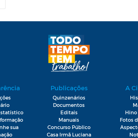
arência
Publicações
A C
ações
Quinzenários
His
ário
Documentos
M
statístico
Editais
Hino 
Informação
Manuais
Fotos 
he sua
Concurso Público
Aspect
mação
Casa Irmã Luciana
Not