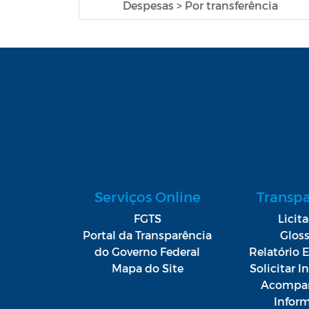
Despesas > Por transferência
Serviços Online
Transp
FGTS
Licit
Portal da Transparência
Gloss
do Governo Federal
Relatório E
Mapa do Site
Solicitar 
Acompan
Infor