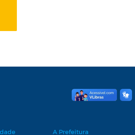
idade
A Prefeitura