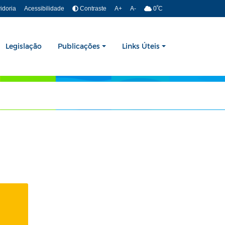
º
idoria
Acessibilidade
Contraste
A+
A-
0
C
Legislação
Publicações
Links Úteis