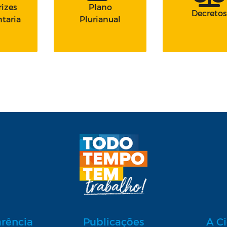
rizes
Plano
Decretos
taria
Plurianual
arência
Publicações
A C