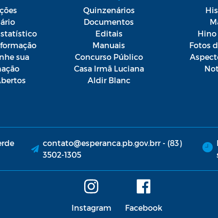
ações
Quinzenários
His
ário
Documentos
M
statístico
Editais
Hino 
Informação
Manuais
Fotos 
he sua
Concurso Público
Aspect
mação
Casa Irmã Luciana
Not
bertos
Aldir Blanc
erde
contato@esperanca.pb.gov.brr - (83)
3502-1305
Instagram
Facebook