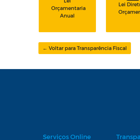
Lei
Lei Diret
Orçamentaria
Orçamen
Anual
← Voltar para Transparência Fiscal
Serviços Online
Transp