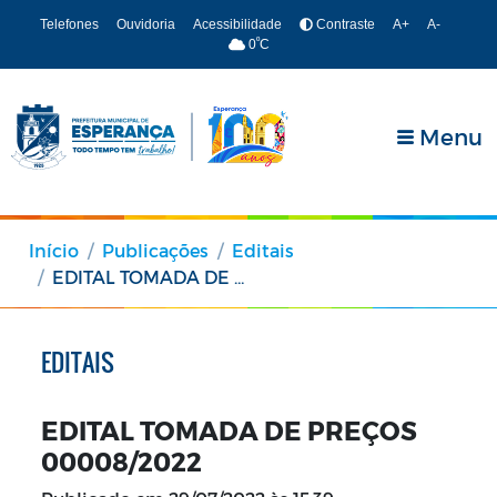
Telefones
Ouvidoria
Acessibilidade
Contraste
A+
A-
º
0
C
Menu
Início
Publicações
Editais
EDITAL TOMADA DE PREÇOS 00008/2022
EDITAIS
EDITAL TOMADA DE PREÇOS
00008/2022