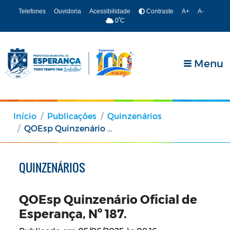
Telefones
Ouvidoria
Acessibilidade
Contraste
A+
A-
º
0
C
Menu
Início
Publicações
Quinzenários
QOEsp Quinzenário Oficial de Esperança, Nº 187.
QUINZENÁRIOS
QOEsp Quinzenário Oficial de
Esperança, Nº 187.